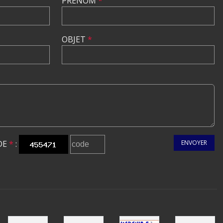
PRÉNOM
*
OBJET
*
DE
*
:
ENVOYER