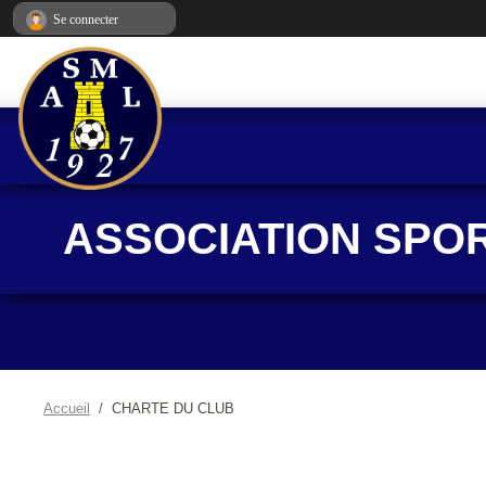
Panneau de gestion des cookies
Se connecter
ASSOCIATION SPO
Accueil
CHARTE DU CLUB